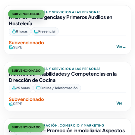
TURISMO, HOSTELERÍA Y SERVICIOS A LAS PERSONAS
SUBVENCIONADO
AFDP01 - Emergencias y Primeros Auxilios en
Hostelería
8 horas
Presencial
Subvencionado
Ver
→
SEPE
TURISMO, HOSTELERÍA Y SERVICIOS A LAS PERSONAS
SUBVENCIONADO
HOTR0035 - Habilidades y Competencias en la
Dirección de Cocina
25 horas
Online / Teleformación
Subvencionado
Ver
→
SEPE
EMPRESA, ADMINISTRACIÓN, COMERCIO Y MARKETING
SUBVENCIONADO
COMM059PO - Promoción inmobiliaria: Aspectos