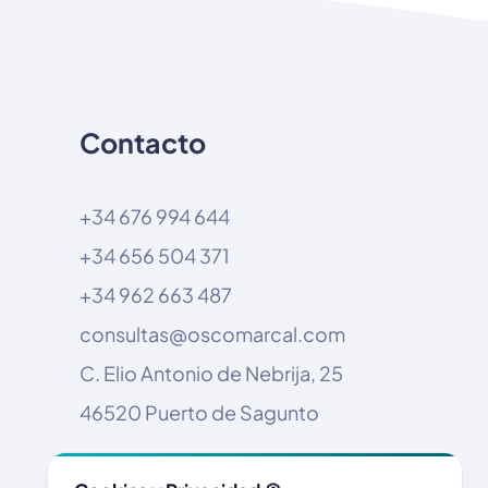
Contacto
+34 676 994 644
+34 656 504 371
+34 962 663 487
consultas@oscomarcal.com
C. Elio Antonio de Nebrija, 25
46520 Puerto de Sagunto