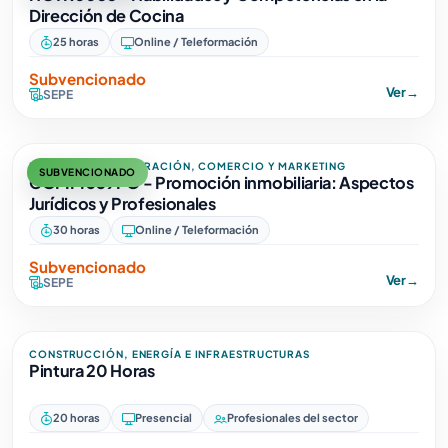
Dirección de Cocina
25 horas
Online / Teleformación
Subvencionado
Ver
→
SEPE
EMPRESA, ADMINISTRACIÓN, COMERCIO Y MARKETING
SUBVENCIONADO
COMM059PO - Promoción inmobiliaria: Aspectos
Jurídicos y Profesionales
30 horas
Online / Teleformación
Subvencionado
Ver
→
SEPE
CONSTRUCCIÓN, ENERGÍA E INFRAESTRUCTURAS
Pintura 20 Horas
20 horas
Presencial
Profesionales del sector